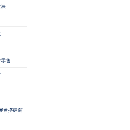
发展
技
与零售
计
展台搭建商