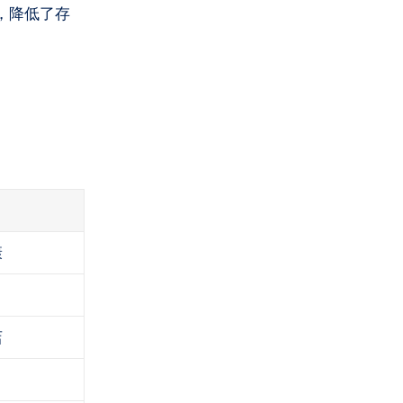
，降低了存
康
店