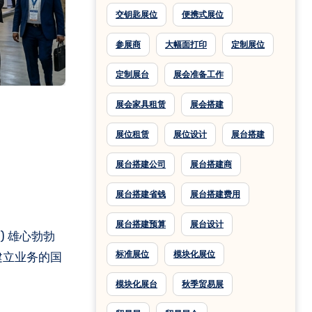
交钥匙展位
便携式展位
参展商
大幅面打印
定制展位
定制展台
展会准备工作
展会家具租赁
展会搭建
展位租赁
展位设计
展台搭建
展台搭建公司
展台搭建商
展台搭建省钱
展台搭建费用
展台搭建预算
展台设计
) 雄心勃勃
标准展位
模块化展位
建立业务的国
模块化展台
秋季贸易展