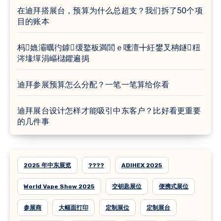
在迪拜搭展台，预算为什么总超支？我们拆了50个项
目的账本
杩嫓灞曞彴鎼缓鐜板満閭ｅ嚑澶╋紝鐢叉柟鐩粈
涔堟墠涓嶇櫧鑺遍挶
迪拜参展预算怎么分配？一笔一笔算给你看
迪拜展台设计怎样才能吸引中东客户？比好看更重要
的几件事
2025 年中东展览
????
ADIHEX 2025
World Vape Show 2025
交钥匙展位
便携式展位
参展商
大幅面打印
定制展位
定制展台