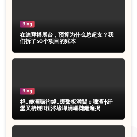
Blog
在迪拜搭展台，预算为什么总超支？我
们拆了50个项目的账本
Blog
杩嫓灞曞彴鎼缓鐜板満閭ｅ嚑澶╋紝
鐢叉柟鐩粈涔堟墠涓嶇櫧鑺遍挶