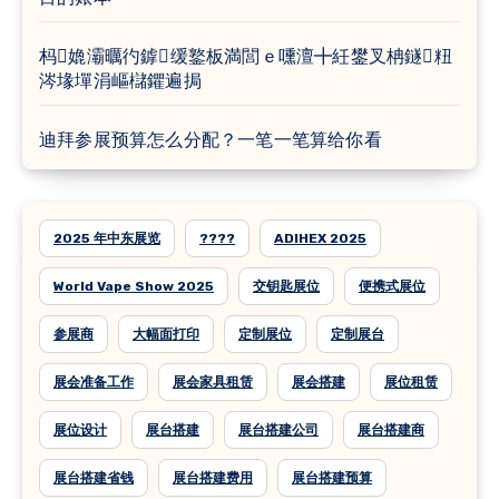
杩嫓灞曞彴鎼缓鐜板満閭ｅ嚑澶╋紝鐢叉柟鐩粈
涔堟墠涓嶇櫧鑺遍挶
迪拜参展预算怎么分配？一笔一笔算给你看
2025 年中东展览
????
ADIHEX 2025
World Vape Show 2025
交钥匙展位
便携式展位
参展商
大幅面打印
定制展位
定制展台
展会准备工作
展会家具租赁
展会搭建
展位租赁
展位设计
展台搭建
展台搭建公司
展台搭建商
展台搭建省钱
展台搭建费用
展台搭建预算