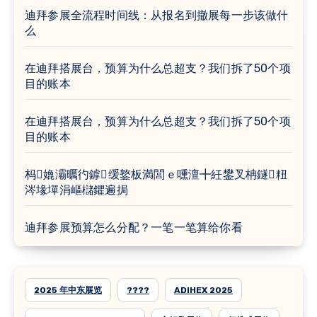
迪拜参展全流程时间线：从报名到撤展每一步该做什
么
在迪拜搭展台，预算为什么总超支？我们拆了50个项
目的账本
在迪拜搭展台，预算为什么总超支？我们拆了50个项
目的账本
杩嫓灞曞彴鎼缓鐜板満閭ｅ嚑澶╋紝鐢叉柟鐩粈
涔堟墠涓嶇櫧鑺遍挶
迪拜参展预算怎么分配？一笔一笔算给你看
2025 年中东展览
????
ADIHEX 2025