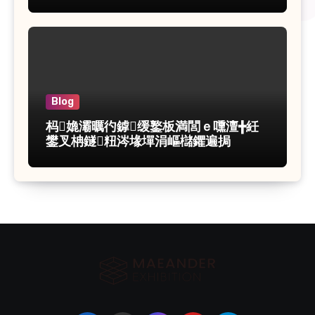
Blog
杩嫓灞曞彴鎼缓鐜板満閭ｅ嚑澶╋紝
鐢叉柟鐩粈涔堟墠涓嶇櫧鑺遍挶