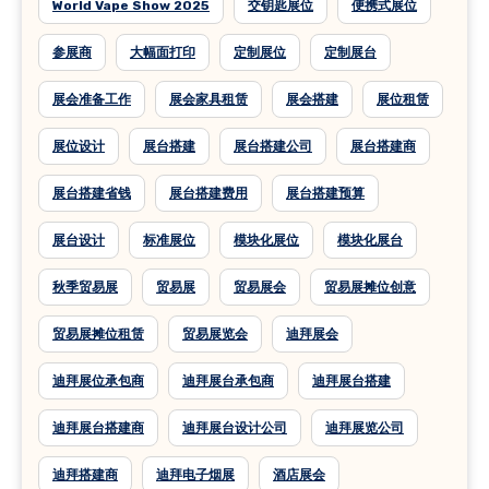
World Vape Show 2025
交钥匙展位
便携式展位
参展商
大幅面打印
定制展位
定制展台
展会准备工作
展会家具租赁
展会搭建
展位租赁
展位设计
展台搭建
展台搭建公司
展台搭建商
展台搭建省钱
展台搭建费用
展台搭建预算
展台设计
标准展位
模块化展位
模块化展台
秋季贸易展
贸易展
贸易展会
贸易展摊位创意
贸易展摊位租赁
贸易展览会
迪拜展会
迪拜展位承包商
迪拜展台承包商
迪拜展台搭建
迪拜展台搭建商
迪拜展台设计公司
迪拜展览公司
迪拜搭建商
迪拜电子烟展
酒店展会