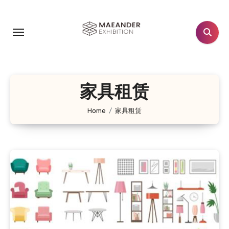
跳
转
到
内
容
家具租赁
Home
家具租赁