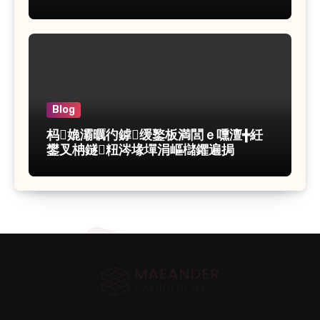
Blog
杩嫓灞曞彴鎼缓鐜板満閭ｅ嚑澶╋紝
鐢叉柟鐩粈涔堟墠涓嶇櫧鑺遍挶