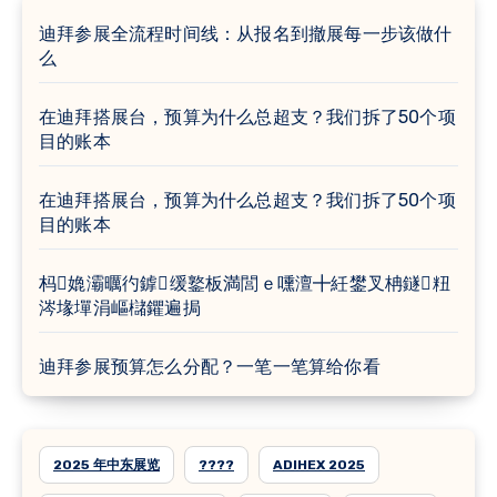
迪拜参展全流程时间线：从报名到撤展每一步该做什
么
在迪拜搭展台，预算为什么总超支？我们拆了50个项
目的账本
在迪拜搭展台，预算为什么总超支？我们拆了50个项
目的账本
杩嫓灞曞彴鎼缓鐜板満閭ｅ嚑澶╋紝鐢叉柟鐩粈
涔堟墠涓嶇櫧鑺遍挶
迪拜参展预算怎么分配？一笔一笔算给你看
2025 年中东展览
????
ADIHEX 2025