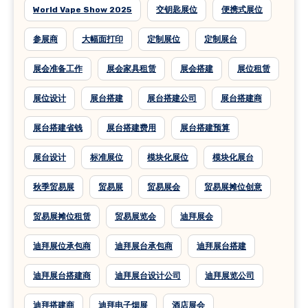
World Vape Show 2025
交钥匙展位
便携式展位
参展商
大幅面打印
定制展位
定制展台
展会准备工作
展会家具租赁
展会搭建
展位租赁
展位设计
展台搭建
展台搭建公司
展台搭建商
展台搭建省钱
展台搭建费用
展台搭建预算
展台设计
标准展位
模块化展位
模块化展台
秋季贸易展
贸易展
贸易展会
贸易展摊位创意
贸易展摊位租赁
贸易展览会
迪拜展会
迪拜展位承包商
迪拜展台承包商
迪拜展台搭建
迪拜展台搭建商
迪拜展台设计公司
迪拜展览公司
迪拜搭建商
迪拜电子烟展
酒店展会