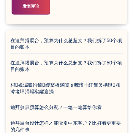
在迪拜搭展台，预算为什么总超支？我们拆了50个项
目的账本
在迪拜搭展台，预算为什么总超支？我们拆了50个项
目的账本
杩嫓灞曞彴鎼缓鐜板満閭ｅ嚑澶╋紝鐢叉柟鐩粈
涔堟墠涓嶇櫧鑺遍挶
迪拜参展预算怎么分配？一笔一笔算给你看
迪拜展台设计怎样才能吸引中东客户？比好看更重要
的几件事