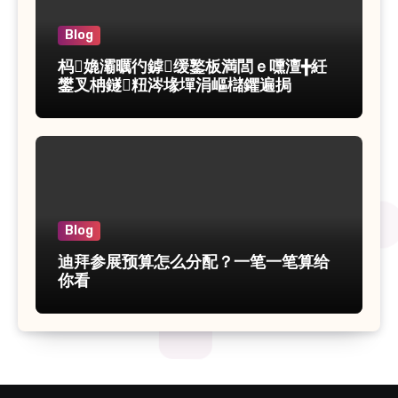
Blog
杩嫓灞曞彴鎼缓鐜板満閭ｅ嚑澶╋紝
鐢叉柟鐩粈涔堟墠涓嶇櫧鑺遍挶
Blog
迪拜参展预算怎么分配？一笔一笔算给
你看