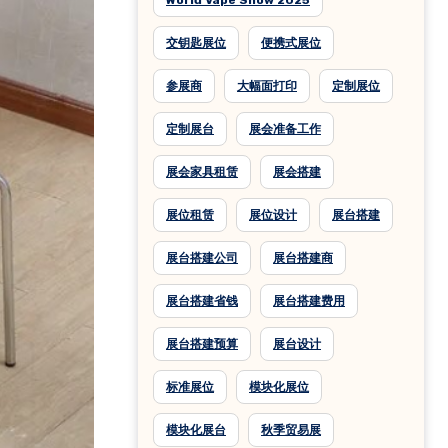
World Vape Show 2025
交钥匙展位
便携式展位
参展商
大幅面打印
定制展位
定制展台
展会准备工作
展会家具租赁
展会搭建
展位租赁
展位设计
展台搭建
展台搭建公司
展台搭建商
展台搭建省钱
展台搭建费用
展台搭建预算
展台设计
标准展位
模块化展位
模块化展台
秋季贸易展