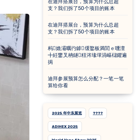
在迪拜搭展台，预算为什么总超
支？我们拆了50个项目的账本
在迪拜搭展台，预算为什么总超
支？我们拆了50个项目的账本
杩嫓灞曞彴鎼缓鐜板満閭ｅ嚑澶
╋紝鐢叉柟鐩粈涔堟墠涓嶇櫧鑺遍
挶
迪拜参展预算怎么分配？一笔一笔
算给你看
2025 年中东展览
????
ADIHEX 2025