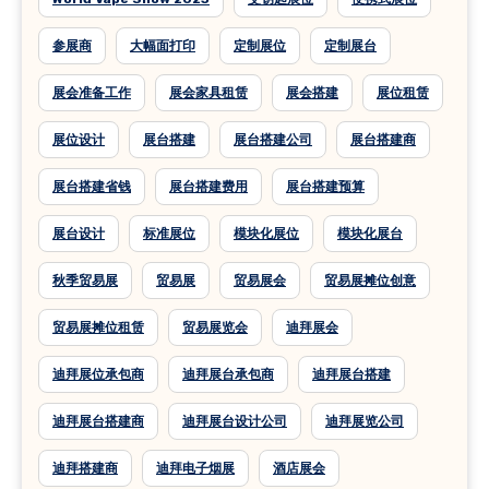
参展商
大幅面打印
定制展位
定制展台
展会准备工作
展会家具租赁
展会搭建
展位租赁
展位设计
展台搭建
展台搭建公司
展台搭建商
展台搭建省钱
展台搭建费用
展台搭建预算
展台设计
标准展位
模块化展位
模块化展台
秋季贸易展
贸易展
贸易展会
贸易展摊位创意
贸易展摊位租赁
贸易展览会
迪拜展会
迪拜展位承包商
迪拜展台承包商
迪拜展台搭建
迪拜展台搭建商
迪拜展台设计公司
迪拜展览公司
迪拜搭建商
迪拜电子烟展
酒店展会