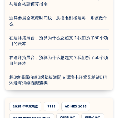
与展台搭建预算指南
迪拜参展全流程时间线：从报名到撤展每一步该做什
么
在迪拜搭展台，预算为什么总超支？我们拆了50个项
目的账本
在迪拜搭展台，预算为什么总超支？我们拆了50个项
目的账本
杩嫓灞曞彴鎼缓鐜板満閭ｅ嚑澶╋紝鐢叉柟鐩粈
涔堟墠涓嶇櫧鑺遍挶
2025 年中东展览
????
ADIHEX 2025
World Vape Show 2025
交钥匙展位
便携式展位