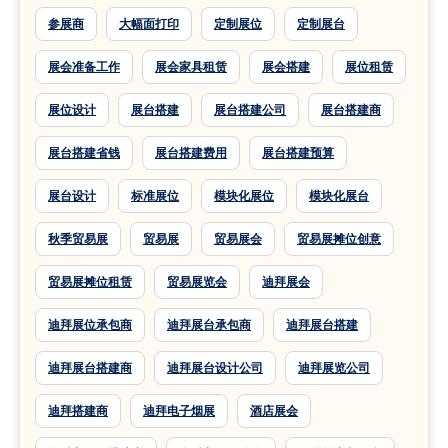
参展商
大幅面打印
定制展位
定制展台
展会准备工作
展会家具租赁
展会搭建
展位租赁
展位设计
展台搭建
展台搭建公司
展台搭建商
展台搭建省钱
展台搭建费用
展台搭建预算
展台设计
标准展位
模块化展位
模块化展台
秋季贸易展
贸易展
贸易展会
贸易展摊位创意
贸易展摊位租赁
贸易展览会
迪拜展会
迪拜展位承包商
迪拜展台承包商
迪拜展台搭建
迪拜展台搭建商
迪拜展台设计公司
迪拜展览公司
迪拜搭建商
迪拜电子烟展
酒店展会