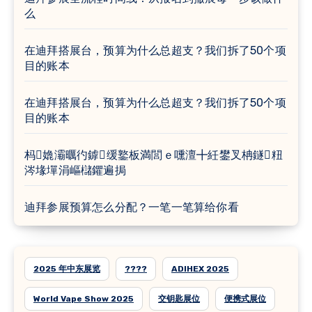
么
在迪拜搭展台，预算为什么总超支？我们拆了50个项
目的账本
在迪拜搭展台，预算为什么总超支？我们拆了50个项
目的账本
杩嫓灞曞彴鎼缓鐜板満閭ｅ嚑澶╋紝鐢叉柟鐩粈
涔堟墠涓嶇櫧鑺遍挶
迪拜参展预算怎么分配？一笔一笔算给你看
2025 年中东展览
????
ADIHEX 2025
World Vape Show 2025
交钥匙展位
便携式展位