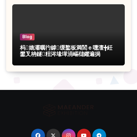
Blog
杩嫓灞曞彴鎼缓鐜板満閭ｅ嚑澶╋紝
鐢叉柟鐩粈涔堟墠涓嶇櫧鑺遍挶