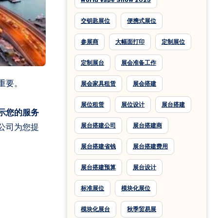
World Vape Show 2025
交钥匙展位
便携式展位
参展商
大幅面打印
定制展位
定制展台
展会准备工作
重要。
展会家具租赁
展会搭建
展位租赁
展位设计
展台搭建
示您的服务
展台搭建公司
展台搭建商
公司为您提
展台搭建省钱
展台搭建费用
展台搭建预算
展台设计
标准展位
模块化展位
模块化展台
秋季贸易展