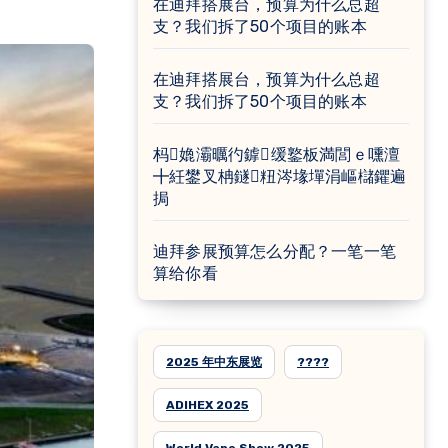
在迪拜搭展台，预算为什么总超
支？我们拆了50个项目的账本
在迪拜搭展台，预算为什么总超
支？我们拆了50个项目的账本
杩嫓灞曞彴鎼缓鐜板満閭ｅ嚑澶
╋紝鐢叉柟鐩粈涔堟墠涓嶇櫧鑺遍
挶
迪拜参展预算怎么分配？一笔一笔
算给你看
2025 年中东展览
????
ADIHEX 2025