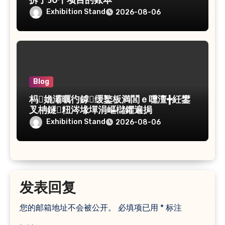
拆了50个项目的账本
Exhibition Stand
2026-08-06
Blog
杩嫓灞曞彴鎼缓鐜板満閭ｅ嚑澶╋紝鐢
叉柟鐩粈涔堟墠涓嶇櫧鑺遍挶
Exhibition Stand
2026-08-06
发表回复
您的邮箱地址不会被公开。
必填项已用
*
标注