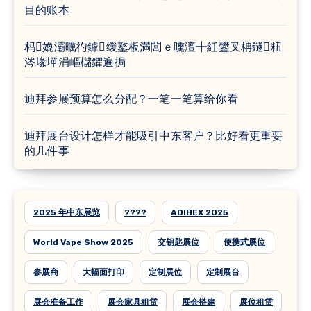
目的账本
杩嫓灞曞彴鎼缓鐜板満閭ｅ嚑澶╋紝鐢叉柟鐩粈
涔堟墠涓嶇櫧鑺遍挶
迪拜参展预算怎么分配？一笔一笔算给你看
迪拜展台设计怎样才能吸引中东客户？比好看更重要
的几件事
2025 年中东展览
????
ADIHEX 2025
World Vape Show 2025
交钥匙展位
便携式展位
参展商
大幅面打印
定制展位
定制展台
展会准备工作
展会家具租赁
展会搭建
展位租赁