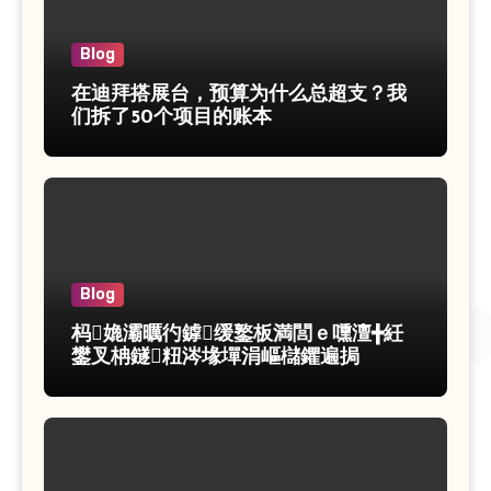
Blog
在迪拜搭展台，预算为什么总超支？我
们拆了50个项目的账本
Blog
杩嫓灞曞彴鎼缓鐜板満閭ｅ嚑澶╋紝
鐢叉柟鐩粈涔堟墠涓嶇櫧鑺遍挶