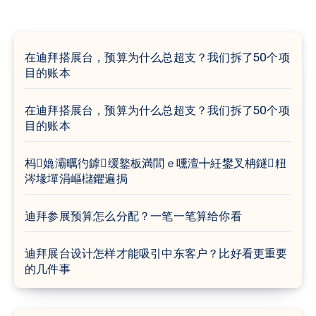
在迪拜搭展台，预算为什么总超支？我们拆了50个项
目的账本
在迪拜搭展台，预算为什么总超支？我们拆了50个项
目的账本
杩嫓灞曞彴鎼缓鐜板満閭ｅ嚑澶╋紝鐢叉柟鐩粈
涔堟墠涓嶇櫧鑺遍挶
迪拜参展预算怎么分配？一笔一笔算给你看
迪拜展台设计怎样才能吸引中东客户？比好看更重要
的几件事