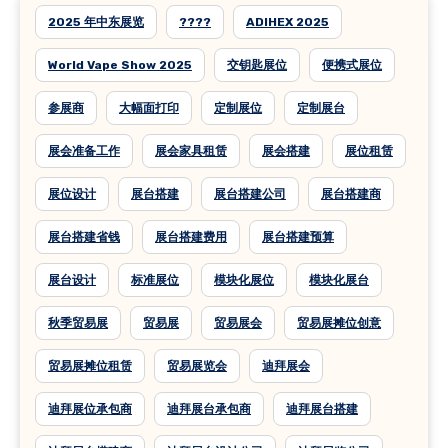
2025 年中东展览
????
ADIHEX 2025
World Vape Show 2025
交钥匙展位
便携式展位
参展商
大幅面打印
定制展位
定制展台
展会准备工作
展会家具租赁
展会搭建
展位租赁
展位设计
展台搭建
展台搭建公司
展台搭建商
展台搭建省钱
展台搭建费用
展台搭建预算
展台设计
标准展位
模块化展位
模块化展台
秋季贸易展
贸易展
贸易展会
贸易展摊位创意
贸易展摊位租赁
贸易展览会
迪拜展会
迪拜展位承包商
迪拜展台承包商
迪拜展台搭建