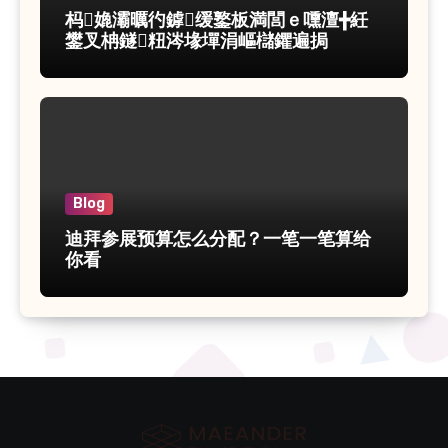
杩嫓灞曞彴鎼缓鐜板満閭ｅ嚑澶╋紝
鐢叉柟鐩粈涔堟墠涓嶇櫧鑺遍挶
Blog
迪拜参展预算怎么分配？一笔一笔算给
你看