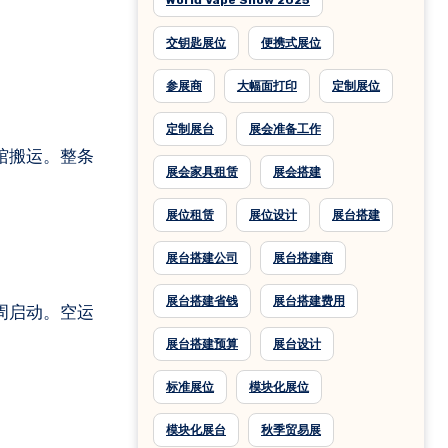
World Vape Show 2025
交钥匙展位
便携式展位
参展商
大幅面打印
定制展位
定制展台
展会准备工作
展馆搬运。整条
展会家具租赁
展会搭建
展位租赁
展位设计
展台搭建
展台搭建公司
展台搭建商
展台搭建省钱
展台搭建费用
6-8周启动。空运
展台搭建预算
展台设计
标准展位
模块化展位
模块化展台
秋季贸易展