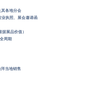
）及其各地分会
、营业执照、展会邀请函
日
金（根据展品价值）
运全周期
迪拜当地销售