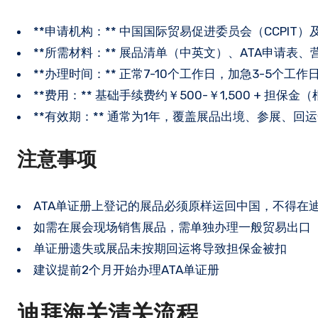
**申请机构：** 中国国际贸易促进委员会（CCPIT
**所需材料：** 展品清单（中英文）、ATA申请表
**办理时间：** 正常7-10个工作日，加急3-5个工作
**费用：** 基础手续费约￥500-￥1,500 + 担保
**有效期：** 通常为1年，覆盖展品出境、参展、回
注意事项
ATA单证册上登记的展品必须原样运回中国，不得在
如需在展会现场销售展品，需单独办理一般贸易出口
单证册遗失或展品未按期回运将导致担保金被扣
建议提前2个月开始办理ATA单证册
迪拜海关清关流程