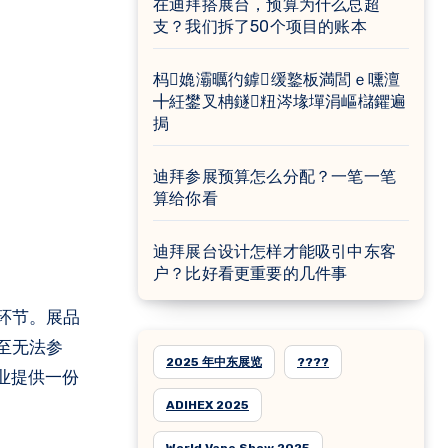
在迪拜搭展台，预算为什么总超
支？我们拆了50个项目的账本
杩嫓灞曞彴鎼缓鐜板満閭ｅ嚑澶
╋紝鐢叉柟鐩粈涔堟墠涓嶇櫧鑺遍
挶
迪拜参展预算怎么分配？一笔一笔
算给你看
迪拜展台设计怎样才能吸引中东客
户？比好看更重要的几件事
环节。展品
至无法参
2025 年中东展览
????
国企业提供一份
ADIHEX 2025