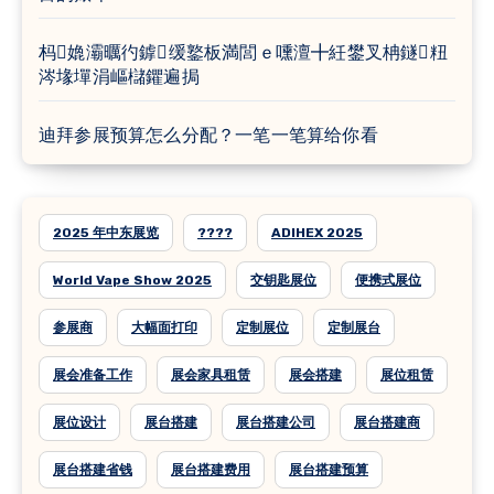
杩嫓灞曞彴鎼缓鐜板満閭ｅ嚑澶╋紝鐢叉柟鐩粈
涔堟墠涓嶇櫧鑺遍挶
迪拜参展预算怎么分配？一笔一笔算给你看
2025 年中东展览
????
ADIHEX 2025
World Vape Show 2025
交钥匙展位
便携式展位
参展商
大幅面打印
定制展位
定制展台
展会准备工作
展会家具租赁
展会搭建
展位租赁
展位设计
展台搭建
展台搭建公司
展台搭建商
展台搭建省钱
展台搭建费用
展台搭建预算