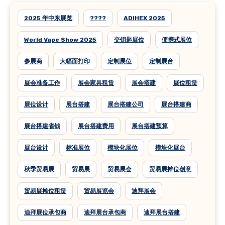
2025 年中东展览
????
ADIHEX 2025
World Vape Show 2025
交钥匙展位
便携式展位
参展商
大幅面打印
定制展位
定制展台
展会准备工作
展会家具租赁
展会搭建
展位租赁
展位设计
展台搭建
展台搭建公司
展台搭建商
展台搭建省钱
展台搭建费用
展台搭建预算
展台设计
标准展位
模块化展位
模块化展台
秋季贸易展
贸易展
贸易展会
贸易展摊位创意
贸易展摊位租赁
贸易展览会
迪拜展会
迪拜展位承包商
迪拜展台承包商
迪拜展台搭建