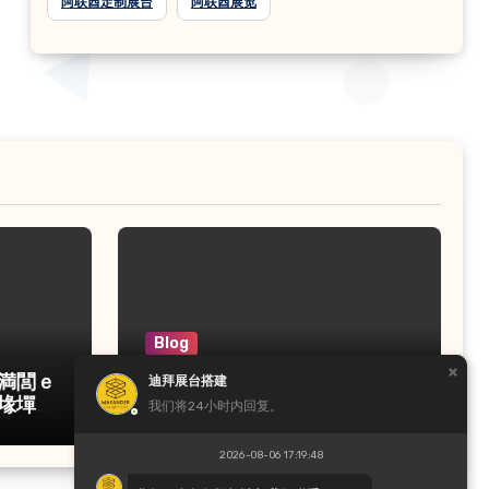
阿联酋定制展台
阿联酋展览
Blog
満閭ｅ
迪拜参展预算怎么分配？一笔
迪拜展台搭建
堟墠涓
一笔算给你看
我们将24小时内回复。
2026-08-06 17:19:48