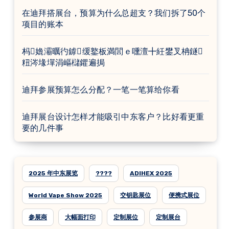
在迪拜搭展台，预算为什么总超支？我们拆了50个
项目的账本
杩嫓灞曞彴鎼缓鐜板満閭ｅ嚑澶╋紝鐢叉柟鐩
粈涔堟墠涓嶇櫧鑺遍挶
迪拜参展预算怎么分配？一笔一笔算给你看
迪拜展台设计怎样才能吸引中东客户？比好看更重
要的几件事
2025 年中东展览
????
ADIHEX 2025
World Vape Show 2025
交钥匙展位
便携式展位
参展商
大幅面打印
定制展位
定制展台