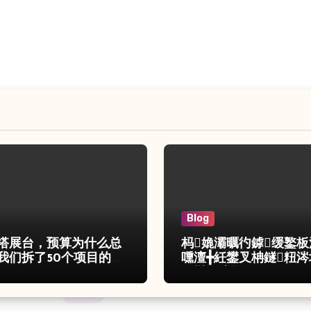
Blog
搭展台，预算为什么总
杩嫓灞曞彴鎼缓鐜板
我们拆了50个项目的账
嚑澶╋紝鐢叉柟鐩粈涔
嶇櫧鑺遍挶