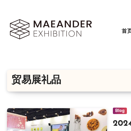
跳
转
到
内
首
容
贸易展礼品
Blog
20