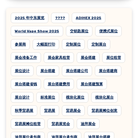
2025 年中东展览
????
ADIHEX 2025
World Vape Show 2025
交钥匙展位
便携式展位
参展商
大幅面打印
定制展位
定制展台
展会准备工作
展会家具租赁
展会搭建
展位租赁
展位设计
展台搭建
展台搭建公司
展台搭建商
展台搭建省钱
展台搭建费用
展台搭建预算
展台设计
标准展位
模块化展位
模块化展台
秋季贸易展
贸易展
贸易展会
贸易展摊位创意
贸易展摊位租赁
贸易展览会
迪拜展会
迪拜展位承包商
迪拜展台承包商
迪拜展台搭建