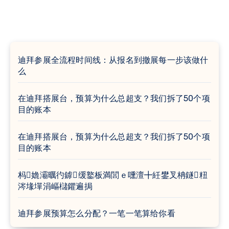
迪拜参展全流程时间线：从报名到撤展每一步该做什
么
在迪拜搭展台，预算为什么总超支？我们拆了50个项
目的账本
在迪拜搭展台，预算为什么总超支？我们拆了50个项
目的账本
杩嫓灞曞彴鎼缓鐜板満閭ｅ嚑澶╋紝鐢叉柟鐩粈
涔堟墠涓嶇櫧鑺遍挶
迪拜参展预算怎么分配？一笔一笔算给你看