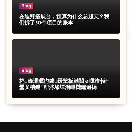
Blog
在迪拜搭展台，预算为什么总超支？我
们拆了50个项目的账本
Blog
杩嫓灞曞彴鎼缓鐜板満閭ｅ嚑澶╋紝
鐢叉柟鐩粈涔堟墠涓嶇櫧鑺遍挶