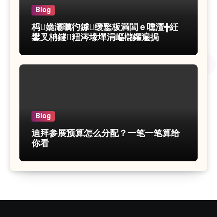
Blog
杩嫓灞曞彴鎼缓鐜板満閭ｅ嚑澶╋紝
鐢叉柟鐩粈涔堟墠涓嶇櫧鑺遍挶
Blog
迪拜参展预算怎么分配？一笔一笔算给
你看