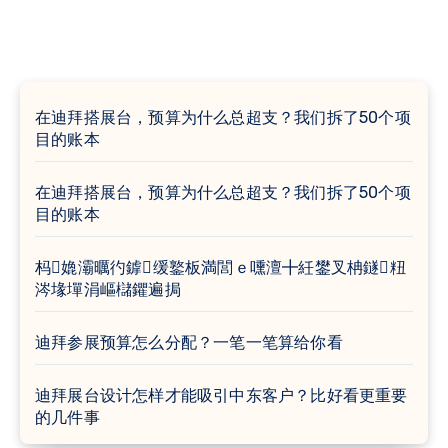
在迪拜搭展台，预算为什么总超支？我们拆了50个项
目的账本
在迪拜搭展台，预算为什么总超支？我们拆了50个项
目的账本
杩嫓灞曞彴鎼缓鐜板満閭ｅ嚑澶╋紝鐢叉柟鐩粈
涔堟墠涓嶇櫧鑺遍挶
迪拜参展预算怎么分配？一笔一笔算给你看
迪拜展台设计怎样才能吸引中东客户？比好看更重要
的几件事