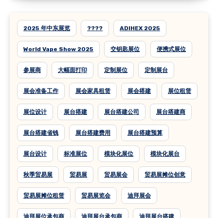
2025 年中东展览
????
ADIHEX 2025
World Vape Show 2025
交钥匙展位
便携式展位
参展商
大幅面打印
定制展位
定制展台
展会准备工作
展会家具租赁
展会搭建
展位租赁
展位设计
展台搭建
展台搭建公司
展台搭建商
展台搭建省钱
展台搭建费用
展台搭建预算
展台设计
标准展位
模块化展位
模块化展台
秋季贸易展
贸易展
贸易展会
贸易展摊位创意
贸易展摊位租赁
贸易展览会
迪拜展会
迪拜展位承包商
迪拜展台承包商
迪拜展台搭建