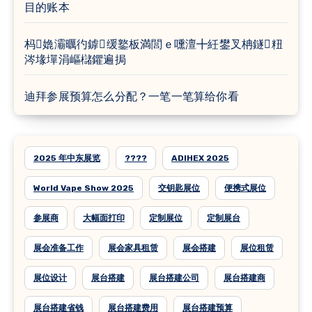
目的账本
杩嫓灞曞彴鎼缓鐜板満閭ｅ嚑澶╋紝鐢叉柟鐩粈
涔堟墠涓嶇櫧鑺遍挶
迪拜参展预算怎么分配？一笔一笔算给你看
2025 年中东展览
????
ADIHEX 2025
World Vape Show 2025
交钥匙展位
便携式展位
参展商
大幅面打印
定制展位
定制展台
展会准备工作
展会家具租赁
展会搭建
展位租赁
展位设计
展台搭建
展台搭建公司
展台搭建商
展台搭建省钱
展台搭建费用
展台搭建预算