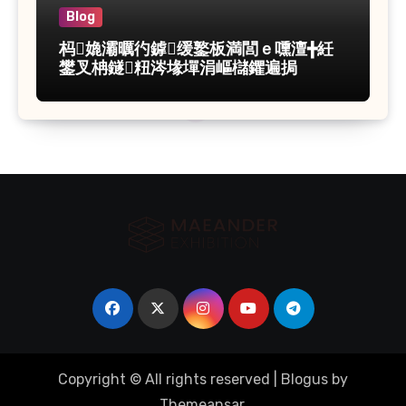
Blog
杩嫓灞曞彴鎼缓鐜板満閭ｅ嚑澶╋紝
鐢叉柟鐩粈涔堟墠涓嶇櫧鑺遍挶
Copyright © All rights reserved
|
Blogus
by
Themeansar
.