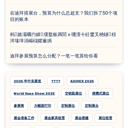
在迪拜搭展台，预算为什么总超支？我们拆了50个项
目的账本
杩嫓灞曞彴鎼缓鐜板満閭ｅ嚑澶╋紝鐢叉柟鐩粈
涔堟墠涓嶇櫧鑺遍挶
迪拜参展预算怎么分配？一笔一笔算给你看
2025 年中东展览
????
ADIHEX 2025
World Vape Show 2025
交钥匙展位
便携式展位
参展商
大幅面打印
定制展位
定制展台
展会准备工作
展会家具租赁
展会搭建
展位租赁