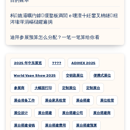
目的账本
杩嫓灞曞彴鎼缓鐜板満閭ｅ嚑澶╋紝鐢叉柟鐩粈
涔堟墠涓嶇櫧鑺遍挶
迪拜参展预算怎么分配？一笔一笔算给你看
2025 年中东展览
????
ADIHEX 2025
World Vape Show 2025
交钥匙展位
便携式展位
参展商
大幅面打印
定制展位
定制展台
展会准备工作
展会家具租赁
展会搭建
展位租赁
展位设计
展台搭建
展台搭建公司
展台搭建商
展台搭建省钱
展台搭建费用
展台搭建预算