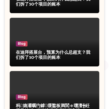
们拆了50个项目的账本
Blog
在迪拜搭展台，预算为什么总超支？我
们拆了50个项目的账本
Blog
杩嫓灞曞彴鎼缓鐜板満閭ｅ嚑澶╋紝