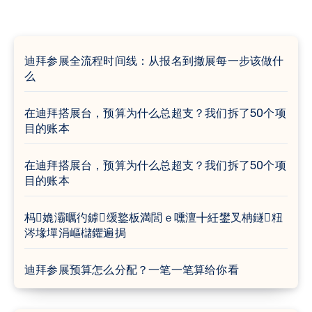
迪拜参展全流程时间线：从报名到撤展每一步该做什
么
在迪拜搭展台，预算为什么总超支？我们拆了50个项
目的账本
在迪拜搭展台，预算为什么总超支？我们拆了50个项
目的账本
杩嫓灞曞彴鎼缓鐜板満閭ｅ嚑澶╋紝鐢叉柟鐩粈
涔堟墠涓嶇櫧鑺遍挶
迪拜参展预算怎么分配？一笔一笔算给你看