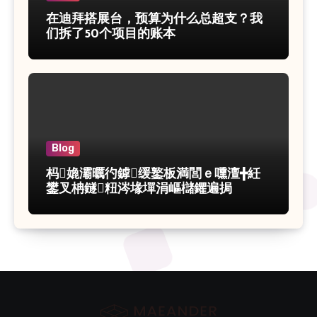
在迪拜搭展台，预算为什么总超支？我
们拆了50个项目的账本
Blog
杩嫓灞曞彴鎼缓鐜板満閭ｅ嚑澶╋紝
鐢叉柟鐩粈涔堟墠涓嶇櫧鑺遍挶