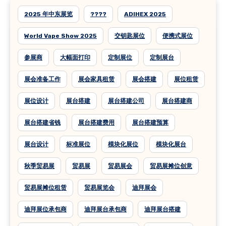
2025 年中东展览
????
ADIHEX 2025
World Vape Show 2025
交钥匙展位
便携式展位
参展商
大幅面打印
定制展位
定制展台
展会准备工作
展会家具租赁
展会搭建
展位租赁
展位设计
展台搭建
展台搭建公司
展台搭建商
展台搭建省钱
展台搭建费用
展台搭建预算
展台设计
标准展位
模块化展位
模块化展台
秋季贸易展
贸易展
贸易展会
贸易展摊位创意
贸易展摊位租赁
贸易展览会
迪拜展会
迪拜展位承包商
迪拜展台承包商
迪拜展台搭建