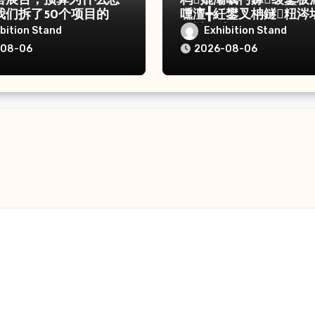
搭展台，预算为什么总
杩嫓灞曞彴鎼缓鐜板
我们拆了50个项目的账
嚑澶╋紝鐢叉柟鐩粈涔
嶇櫧鑺遍挶
bition Stand
Exhibition Stand
-08-06
2026-08-06