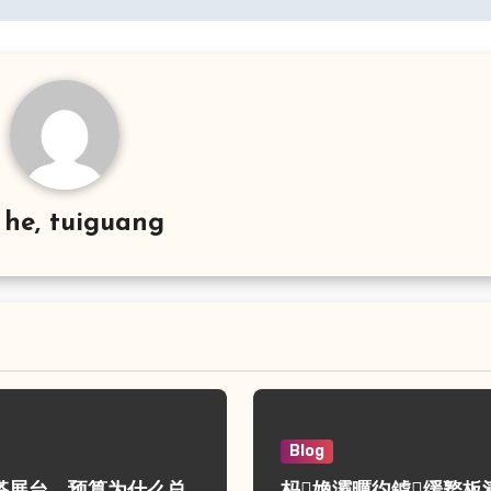
y
he, tuiguang
Blog