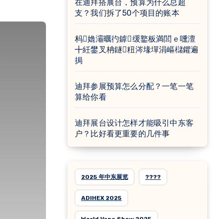
在迪拜搭展台，预算为什么总超
支？我们拆了50个项目的账本
杩嫓灞曞彴鎼缓鐜板満閭ｅ嚑澶
╋紝鐢叉柟鐩粈涔堟墠涓嶇櫧鑺遍
挶
迪拜参展预算怎么分配？一笔一笔
算给你看
迪拜展台设计怎样才能吸引中东客
户？比好看更重要的几件事
2025 年中东展览
????
ADIHEX 2025