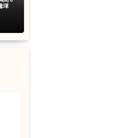
満閭ｅ
堟墠涓