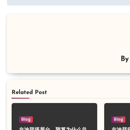
导
航
B
Related Post
Blog
Blog